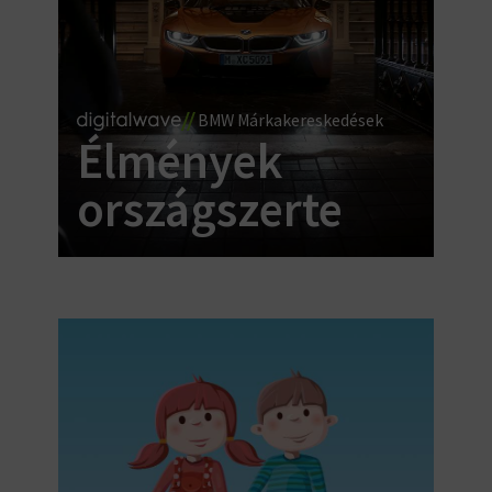
BMW Márkakereskedések
Élmények
országszerte