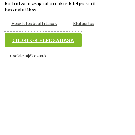
kattintva hozzájárul a cookie-k teljes körű
használatához.
Részletes beállítások
Elutasítás
COOKIE-K ELFOGADÁSA
Cookie tájékoztató
Our
© 2025 Digitalwave
hello@digitalwave.hu
+36 1 633 3335
contact
Semmelweis u. 15. Budapest, 1052 Hungary