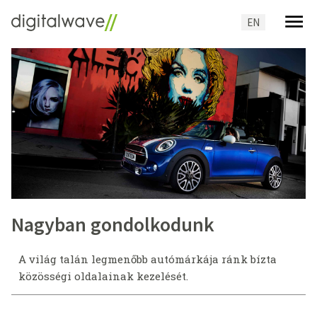
Nyelvv
EN
Nagyban gondolkodunk
A világ talán legmenőbb autómárkája ránk bízta
közösségi oldalainak kezelését.