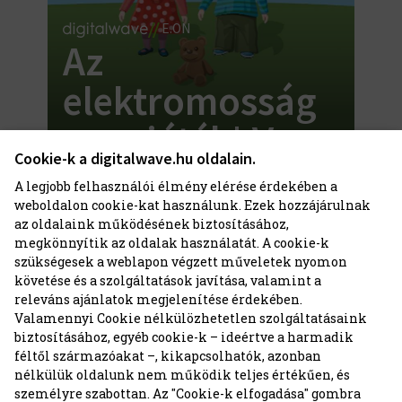
E.ON
Az
elektromosság
nem játék! Vagy
Cookie-k a digitalwave.hu oldalain.
mégis?
A legjobb felhasználói élmény elérése érdekében a
weboldalon cookie-kat használunk. Ezek hozzájárulnak
az oldalaink működésének biztosításához,
megkönnyítik az oldalak használatát. A cookie-k
szükségesek a weblapon végzett műveletek nyomon
követése és a szolgáltatások javítása, valamint a
releváns ajánlatok megjelenítése érdekében.
Valamennyi Cookie nélkülözhetetlen szolgáltatásaink
biztosításához, egyéb cookie-k – ideértve a harmadik
féltől származóakat –, kikapcsolhatók, azonban
nélkülük oldalunk nem működik teljes értékűen, és
személyre szabottan. Az "Cookie-k elfogadása" gombra